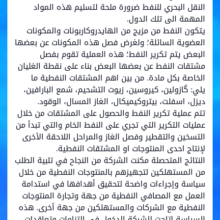
النقل البحري للنفط ضرورة ملحة لتسليم هذه المواد
المهمة الى تلك الدول.
يتكون النفط من مزيج من الهايدروكاربونات والمكونات
العضوية السائلة؛ ولغرض فصل هذه المكونات عن بعضها
البعض يتم تكرير النفط؛ هذه العملية تقوم بفصل
مشتقات النفط عن بعضها البعض بناء على نقطة الغليان
الخاصة بكل مادة. من بين اهم المشتقات النفطية ما
يلي: گازولين، كيروسين، زيوت التشحيم، شمع البارافين،
ديزل، اسفلت، بيتروكيميكال، الغاز المسال، الوقود.
تتم عملية تكرير النفط والحصول على المشتقات من خلال
عمليات التكرير التي تجري على النفط الخام والتي تبدأ من
التسخين والتقطير وفصل الغاز والمراحل اللاحقة الأخرى
لإنتاج احدى المنتوجات او المشتقات النفطية.
النتائج المتحصلة مكنت الشركة من النجاح في تلبية الطلب
من المستهلكين لتجهيزهم بالمنتوجات النفطية من خلال
سياسة وإجراءات واضحة لتحقيق أهدافها في استدامة
العمل مع المصافي النفطية من جهة وتجارة المنتوجات
النفطية مع الشركات والمستهلكين من جهة أخرى. هذه
السياسة اتاحت للشركة الدخول في التزامات وتعاقدات