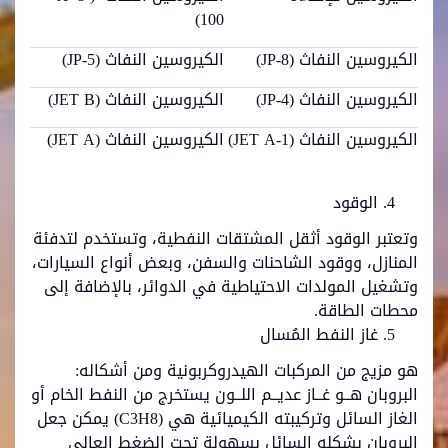
100)
الكيروسين النفاث (JP-8)
الكيروسين النفاث (JP-5)
الكيروسين النفاث (JP-4)
الكيروسين النفاث (JET B)
الكيروسين النفاث (JET A-1)
الكيروسين النفاث (JET A)
الوقود
وتعتبر الوقود أثقل المشتقات النفطية، وتستخدم لتدفئة
المنازل، ووقود الشاحنات والسفن، وبعض أنواع السيارات،
وتشغيل المولدات الاحتياطية في الدوائر، بالإضافة إلى
محطات الطاقة.
غاز النفط المُسال
هو مزيج من المركبات الهيدروكربونية ومن أشكاله:
البروبان هــو غــاز عديــم اللــون يستخرج من النفط الخام أو
الغاز السائل وتركيبته الكيميائية هي (C3H8) يمكن جعل
البروبان بشكله السائل بسهولة تحت الضغط العالي