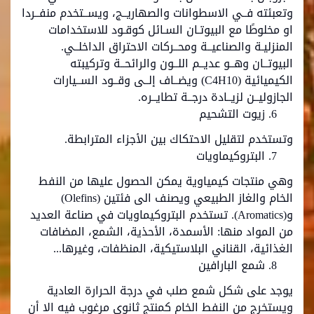
وتعبئته فــي الاسطوانات والصهاريــج، ويســتخدم منفــردا
او مخلوطًا مع البيوتـان السـائل كوقـود للاستخدامات
المنزليـة والصناعيــة ومحــركات الاحتراق الداخلــي.
البيوتــان وهــو عديــم اللــون والرائحــة وتركيبته
الكيميائية (C4H10) ويضــاف إلــى وقــود الســيارات
الجازوليــن لزيــادة درجــة تطايــره.
زيوت التشحيم
وتستخدم لتقليل الاحتكاك بين الأجزاء المترابطة.
البتروكيماويات
وهي منتجات كيمياوية يمكن الحصول عليها من النفط
الخام والغاز الطبيعي ويصنف الى فئتين (Olefins)
و(Aromatics). تستخدم البتروكيماويات في صناعة العديد
من المواد منها: الأسمدة، الأحذية، الشمع، المضافات
الغذائية، القناني البلاستيكية، المنظفات، وغيرها...
شمع البارافين
يوجد على شكل شمع صلب في درجة الحرارة العادية
ويستخرج من النفط الخام كمنتج ثانوي مرغوب فيه الا أن