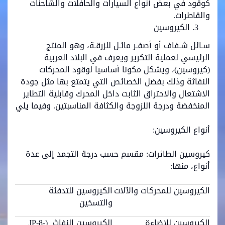
كوقود في بعض أنواع السيارات والحافلات والشاحنات
والقاطرات.
الكيروسين
سـائل شـفاف أو أصفـر مائـل للزرقـة، وهو المنتج
الرئيسي لعملية التكرير ويعرف في البلاد العربية
(كيروسين)، ويشكل مكونا أساسيا لوقود المحركات
النفاثة وذلك بفضل الخصائص التي يتمتع بها مثل جودة
الاشتعال والاحتراق الثابت داخل المحرك وقابلية التطاير
المنخفضة ودرجة اللزوجة والكثافة المناسبتين. وفيما يلي
أنواع الكيروسين:
كيروسين الطائرات: مقسم حسب درجة التجمد إلى عدة
أنواع، منها:
الكيروسين للمحركات والآلات
الكيروسين للتدفئة
والتسخين
الكيروسين للإضاءة
الكيروسين النفاث (JP-8-