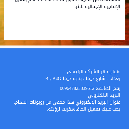
الإنتاجية الإجمالية للبئر.
عنوان مقر الشركة الرئيسي
بغداد - شارع حيفا / بنایة حيفا B , B4G
رقم الهاتف: 009647823339512
البرید الالکتروني
عنوان البريد الإلكتروني هذا محمي من روبوتات السبام.
يجب عليك تفعيل الجافاسكربت لرؤيته.